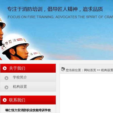
关于我们
您当前位置：
网站首页
>> 机构设
学校简介
机构设置
联系我们
铜仁恒力安消防职业技能培训学校