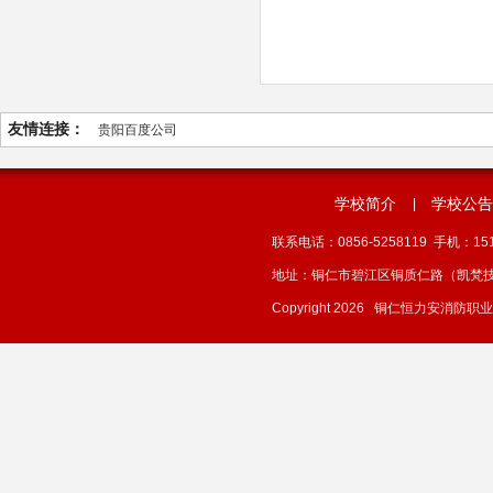
友情连接：
贵阳百度公司
学校简介
学校公告
|
联系电话：0856-5258119 手机：1512
地址：铜仁市碧江区铜质仁路（凯梵
Copyright 2026 铜仁恒力安消